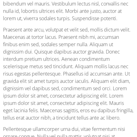
bibendum vel mauris. Vestibulum lectus nisl, convallis nec
nulla id, lobortis ultrices elit. Morbi ante justo, auctor at
lorem ut, viverra sodales turpis. Suspendisse potenti.
Praesent ante arcu, volutpat et velit sed, mollis dictum velit.
Maecenas at tortor lacus. Praesent nibh mi, accumsan
finibus enim sed, sodales semper nulla. Aliquam ut
dignissim dui. Quisque dapibus auctor gravida. Donec
interdum pretium ultrices. Aenean condimentum
scelerisque metus sed tincidunt. Aliquam mollis lacus nec
risus egestas pellentesque. Phasellus id accumsan ante. Ut
gravida elit sit amet turpis auctor iaculis. Aliquam elit diam,
dignissim vel dapibus sed, condimentum sed orci. Lorem
ipsum dolor sit amet, consectetur adipiscing elit. Lorem
ipsum dolor sit amet, consectetur adipiscing elit. Mauris
eget lacinia felis. Maecenas sagittis, eros eu dapibus fringilla,
tellus erat auctor nibh, a tincidunt tellus ante ac libero.
Pellentesque ullamcorper urna dui, vitae fermentum nisi
ornare congue. Nulla vel nulla mattis, volutpat nisi at,