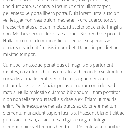
tincidunt ante. Ut congue ipsum ut enim ullamcorper,
pellentesque porta libero porta. Duis lorem urna, suscipit
vel feugiat non, vestibulum nec erat. Nunc ut arcu tortor.
Praesent mattis aliquam metus, id scelerisque ante fringilla
non. Morbi viverra ut leo vitae aliquet. Suspendisse potenti.
Nulla id commodo mi, in efficitur lectus. Suspendisse
ultrices nisi id elit facilisis imperdiet. Donec imperdiet nec
mi vitae tempor.
Cum sociis natoque penatibus et magnis dis parturient
montes, nascetur ridiculus mus. In sed leo in leo vestibulum
convallis at mattis erat. Sed efficitur, augue nec auctor
rutrum, lacus tellus feugiat purus, ut rutrum orci dui sed
metus. Nulla molestie euismod bibendum. Etiam porttitor
nibh non felis tempus facilisis vitae a ex. Etiam ut mauris
enim. Pellentesque venenatis purus ac dolor elementum,
elementum tincidunt sapien facilisis. Praesent blandit elit ac
purus accumsan, ac accumsan ligula congue. Integer
eleifend enim vel tempus hendrerit. Pellentesque dapibus